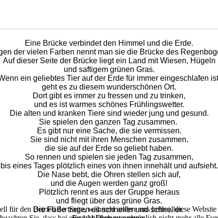
Eine Brücke verbindet den Himmel und die Erde.
en der vielen Farben nennt man sie die Brücke des Regenbog
Auf dieser Seite der Brücke liegt ein Land mit Wiesen, Hügeln
und saftigem grünen Gras.
Wenn ein geliebtes Tier auf der Erde für immer eingeschlafen ist
geht es zu diesem wunderschönen Ort.
Dort gibt es immer zu fressen und zu trinken,
und es ist warmes schönes Frühlingswetter.
Die alten und kranken Tiere sind wieder jung und gesund.
Sie spielen den ganzen Tag zusammen.
Es gibt nur eine Sache, die sie vermissen.
Sie sind nicht mit ihren Menschen zusammen,
die sie auf der Erde so geliebt haben.
So rennen und spielen sie jeden Tag zusammen,
bis eines Tages plötzlich eines von ihnen innehält und aufsieht.
Die Nase bebt, die Ohren stellen sich auf,
und die Augen werden ganz groß!
Plötzlich rennt es aus der Gruppe heraus
und fliegt über das grüne Gras.
ell für den Betrieb der Seite, während andere uns helfen, diese Websit
Die Füße tragen es schneller und schneller.
 beachten Sie, dass bei einer Ablehnung womöglich nicht mehr alle Funk