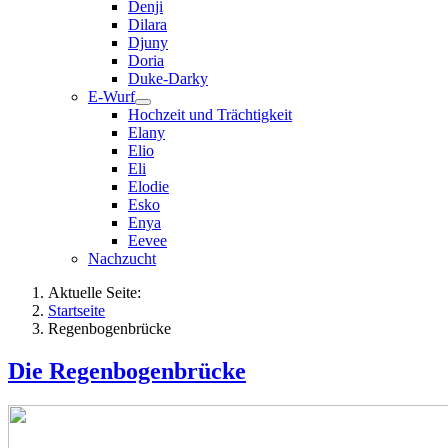
Denji
Dilara
Djuny
Doria
Duke-Darky
E-Wurf
Hochzeit und Trächtigkeit
Elany
Elio
Eli
Elodie
Esko
Enya
Eevee
Nachzucht
Aktuelle Seite:
Startseite
Regenbogenbrücke
Die Regenbogenbrücke