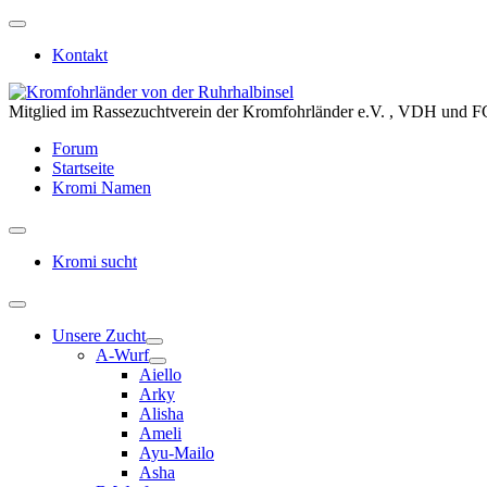
Kontakt
Mitglied im Rassezuchtverein der Kromfohrländer e.V. , VDH und F
Forum
Startseite
Kromi Namen
Kromi sucht
Unsere Zucht
A-Wurf
Aiello
Arky
Alisha
Ameli
Ayu-Mailo
Asha