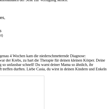
es,
s
t)
t genau 4 Wochen kam die niederschmetternde Diagnose:
war der Krebs, zu hart die Therapie für deinen kleinen Körper. Deine
g so unfassbar schnell! Du warst deiner Mama so ähnlich, ihr
ft treffen durften. Liebe Casia, du wirst in deinen Kindern und Enkeln