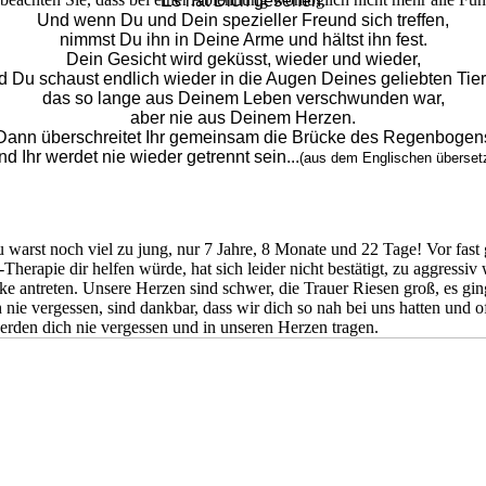
Es hat Dich gesehen.
Und wenn Du und Dein spezieller Freund sich treffen,
nimmst Du ihn in Deine Arme und hältst ihn fest.
Dein Gesicht wird geküsst, wieder und wieder,
d Du schaust endlich wieder in die Augen Deines geliebten Tier
das so lange aus Deinem Leben verschwunden war,
aber nie aus Deinem Herzen.
Dann überschreitet Ihr gemeinsam die Brücke des Regenbogen
nd Ihr werdet nie wieder getrennt sein...
(aus dem Englischen übersetz
warst noch viel zu jung, nur 7 Jahre, 8 Monate und 22 Tage! Vor fas
apie dir helfen würde, hat sich leider nicht bestätigt, zu aggressiv 
e antreten. Unsere Herzen sind schwer, die Trauer Riesen groß, es gin
 nie vergessen, sind dankbar, dass wir dich so nah bei uns hatten und o
erden dich nie vergessen und in unseren Herzen tragen.