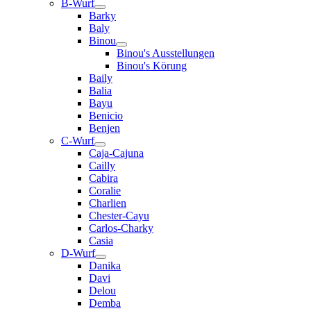
B-Wurf
Barky
Baly
Binou
Binou's Ausstellungen
Binou's Körung
Baily
Balia
Bayu
Benicio
Benjen
C-Wurf
Caja-Cajuna
Cailly
Cabira
Coralie
Charlien
Chester-Cayu
Carlos-Charky
Casia
D-Wurf
Danika
Davi
Delou
Demba