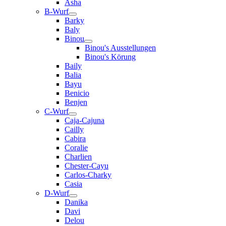
Asha
B-Wurf
Barky
Baly
Binou
Binou's Ausstellungen
Binou's Körung
Baily
Balia
Bayu
Benicio
Benjen
C-Wurf
Caja-Cajuna
Cailly
Cabira
Coralie
Charlien
Chester-Cayu
Carlos-Charky
Casia
D-Wurf
Danika
Davi
Delou