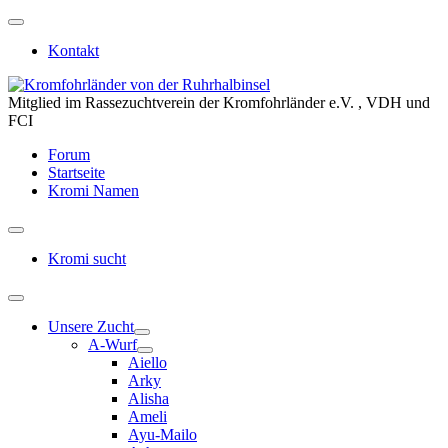
Kontakt
Mitglied im Rassezuchtverein der Kromfohrländer e.V. , VDH und
FCI
Forum
Startseite
Kromi Namen
Kromi sucht
Unsere Zucht
A-Wurf
Aiello
Arky
Alisha
Ameli
Ayu-Mailo