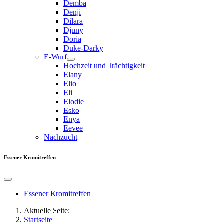
Demba
Denji
Dilara
Djuny
Doria
Duke-Darky
E-Wurf
Hochzeit und Trächtigkeit
Elany
Elio
Eli
Elodie
Esko
Enya
Eevee
Nachzucht
Essener Kromitreffen
Essener Kromitreffen
Aktuelle Seite:
Startseite