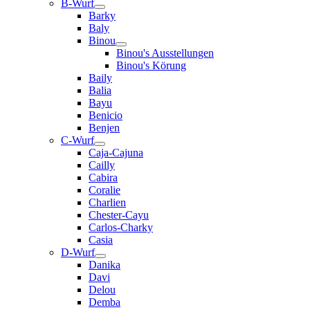
B-Wurf
Barky
Baly
Binou
Binou's Ausstellungen
Binou's Körung
Baily
Balia
Bayu
Benicio
Benjen
C-Wurf
Caja-Cajuna
Cailly
Cabira
Coralie
Charlien
Chester-Cayu
Carlos-Charky
Casia
D-Wurf
Danika
Davi
Delou
Demba