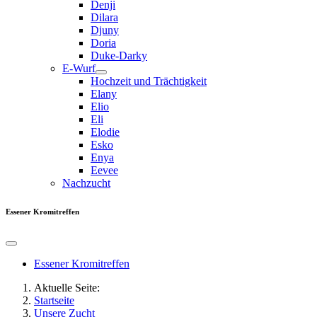
Denji
Dilara
Djuny
Doria
Duke-Darky
E-Wurf
Hochzeit und Trächtigkeit
Elany
Elio
Eli
Elodie
Esko
Enya
Eevee
Nachzucht
Essener Kromitreffen
Essener Kromitreffen
Aktuelle Seite:
Startseite
Unsere Zucht