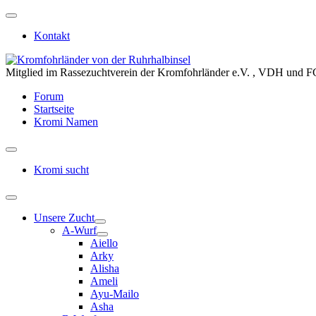
Kontakt
Mitglied im Rassezuchtverein der Kromfohrländer e.V. , VDH und F
Forum
Startseite
Kromi Namen
Kromi sucht
Unsere Zucht
A-Wurf
Aiello
Arky
Alisha
Ameli
Ayu-Mailo
Asha