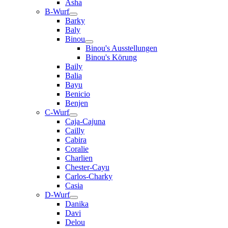
Asha
B-Wurf
Barky
Baly
Binou
Binou's Ausstellungen
Binou's Körung
Baily
Balia
Bayu
Benicio
Benjen
C-Wurf
Caja-Cajuna
Cailly
Cabira
Coralie
Charlien
Chester-Cayu
Carlos-Charky
Casia
D-Wurf
Danika
Davi
Delou