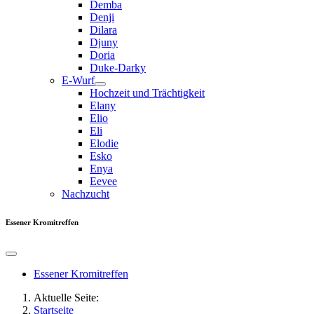
Demba
Denji
Dilara
Djuny
Doria
Duke-Darky
E-Wurf
Hochzeit und Trächtigkeit
Elany
Elio
Eli
Elodie
Esko
Enya
Eevee
Nachzucht
Essener Kromitreffen
Essener Kromitreffen
Aktuelle Seite:
Startseite