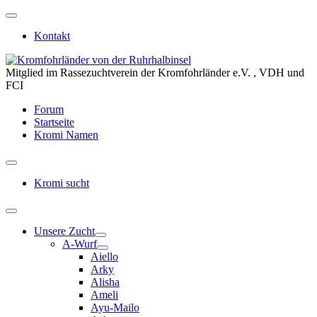
Kontakt
Mitglied im Rassezuchtverein der Kromfohrländer e.V. , VDH und
FCI
Forum
Startseite
Kromi Namen
Kromi sucht
Unsere Zucht
A-Wurf
Aiello
Arky
Alisha
Ameli
Ayu-Mailo