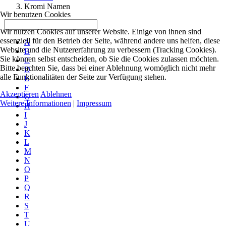
Kromi Namen
Wir benutzen Cookies
Wir nutzen Cookies auf unserer Website. Einige von ihnen sind
essenziell für den Betrieb der Seite, während andere uns helfen, diese
A
Website und die Nutzererfahrung zu verbessern (Tracking Cookies).
B
Sie können selbst entscheiden, ob Sie die Cookies zulassen möchten.
C
Bitte beachten Sie, dass bei einer Ablehnung womöglich nicht mehr
D
alle Funktionalitäten der Seite zur Verfügung stehen.
E
F
Akzeptieren
Ablehnen
G
Weitere Informationen
|
Impressum
H
I
J
K
L
M
N
O
P
Q
R
S
T
U