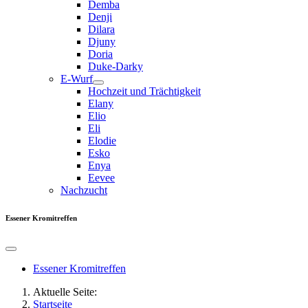
Demba
Denji
Dilara
Djuny
Doria
Duke-Darky
E-Wurf
Hochzeit und Trächtigkeit
Elany
Elio
Eli
Elodie
Esko
Enya
Eevee
Nachzucht
Essener Kromitreffen
Essener Kromitreffen
Aktuelle Seite:
Startseite