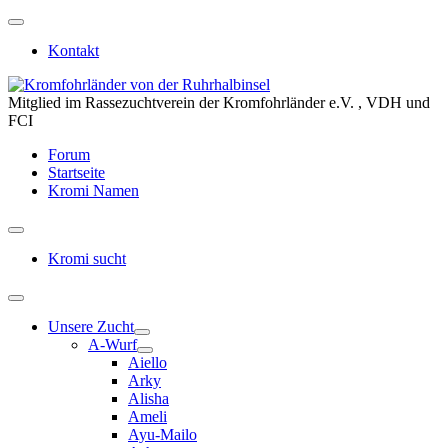
Kontakt
Mitglied im Rassezuchtverein der Kromfohrländer e.V. , VDH und
FCI
Forum
Startseite
Kromi Namen
Kromi sucht
Unsere Zucht
A-Wurf
Aiello
Arky
Alisha
Ameli
Ayu-Mailo