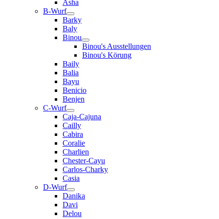
Asha
B-Wurf
Barky
Baly
Binou
Binou's Ausstellungen
Binou's Körung
Baily
Balia
Bayu
Benicio
Benjen
C-Wurf
Caja-Cajuna
Cailly
Cabira
Coralie
Charlien
Chester-Cayu
Carlos-Charky
Casia
D-Wurf
Danika
Davi
Delou