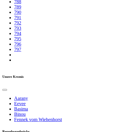
788
789
790
791
792
793
794
795
796
797
Unsere Kromis
Aarany
Eevee
Basima
Binou
Fennek vom Wiehenhorst
Regenbogenbrücke