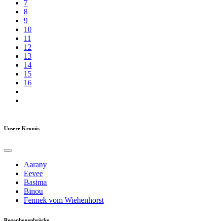
7
8
9
10
11
12
13
14
15
16
Unsere Kromis
Aarany
Eevee
Basima
Binou
Fennek vom Wiehenhorst
Regenbogenbrücke