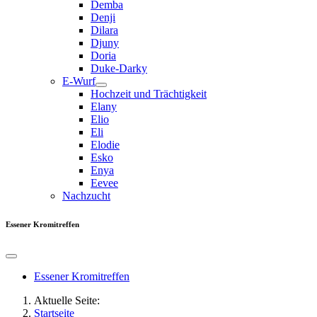
Demba
Denji
Dilara
Djuny
Doria
Duke-Darky
E-Wurf
Hochzeit und Trächtigkeit
Elany
Elio
Eli
Elodie
Esko
Enya
Eevee
Nachzucht
Essener Kromitreffen
Essener Kromitreffen
Aktuelle Seite:
Startseite