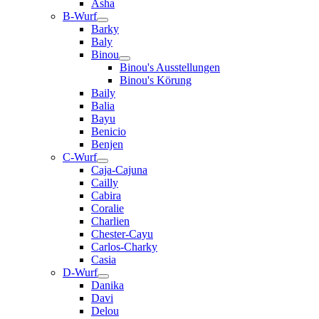
Asha
B-Wurf
Barky
Baly
Binou
Binou's Ausstellungen
Binou's Körung
Baily
Balia
Bayu
Benicio
Benjen
C-Wurf
Caja-Cajuna
Cailly
Cabira
Coralie
Charlien
Chester-Cayu
Carlos-Charky
Casia
D-Wurf
Danika
Davi
Delou