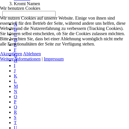
Kromi Namen
Wir benutzen Cookies
Wir nutzen Cookies auf unserer Website. Einige von ihnen sind
essenziell für den Betrieb der Seite, während andere uns helfen, diese
A
Website und die Nutzererfahrung zu verbessern (Tracking Cookies).
B
Sie können selbst entscheiden, ob Sie die Cookies zulassen möchten.
C
Bitte beachten Sie, dass bei einer Ablehnung womöglich nicht mehr
D
alle Funktionalitäten der Seite zur Verfügung stehen.
E
F
Akzeptieren
Ablehnen
G
Weitere Informationen
|
Impressum
H
I
J
K
L
M
N
O
P
Q
R
S
T
U