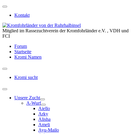
Kontakt
Mitglied im Rassezuchtverein der Kromfohrländer e.V. , VDH und
FCI
Forum
Startseite
Kromi Namen
Kromi sucht
Unsere Zucht
A-Wurf
Aiello
Arky
Alisha
Ameli
Ayu-Mailo