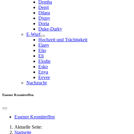
Demba
Denji
Dilara
Djuny
Doria
Duke-Darky
E-Wurf
Hochzeit und Trächtigkeit
Elany
Elio
Eli
Elodie
Esko
Enya
Eevee
Nachzucht
Essener Kromitreffen
Essener Kromitreffen
Aktuelle Seite:
Startseite