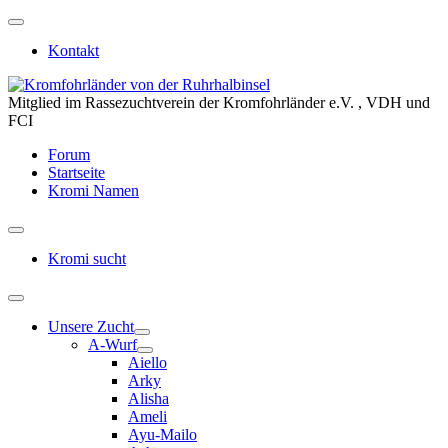
Kontakt
Mitglied im Rassezuchtverein der Kromfohrländer e.V. , VDH und
FCI
Forum
Startseite
Kromi Namen
Kromi sucht
Unsere Zucht
A-Wurf
Aiello
Arky
Alisha
Ameli
Ayu-Mailo