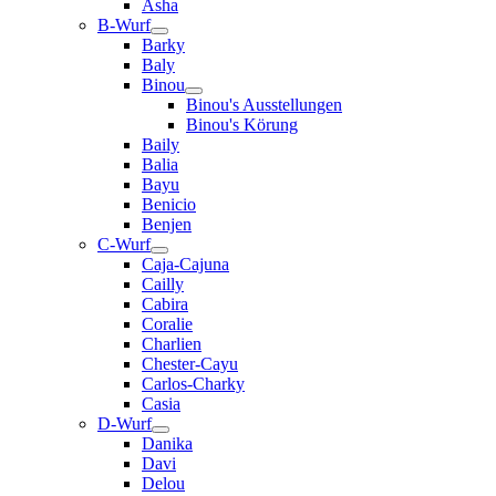
Asha
B-Wurf
Barky
Baly
Binou
Binou's Ausstellungen
Binou's Körung
Baily
Balia
Bayu
Benicio
Benjen
C-Wurf
Caja-Cajuna
Cailly
Cabira
Coralie
Charlien
Chester-Cayu
Carlos-Charky
Casia
D-Wurf
Danika
Davi
Delou