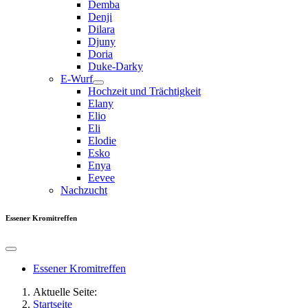
Demba
Denji
Dilara
Djuny
Doria
Duke-Darky
E-Wurf
Hochzeit und Trächtigkeit
Elany
Elio
Eli
Elodie
Esko
Enya
Eevee
Nachzucht
Essener Kromitreffen
Essener Kromitreffen
Aktuelle Seite:
Startseite