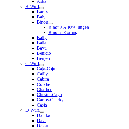
Asha
B-Wurf
Barky
Baly
Binou
Binou's Ausstellungen
Binou's Körung
Baily
Balia
Bayu
Benicio
Benjen
C-Wurf
Caja-Cajuna
Cailly
Cabira
Coralie
Charlien
Chester-Cayu
Carlos-Charky
Casia
D-Wurf
Danika
Davi
Delou