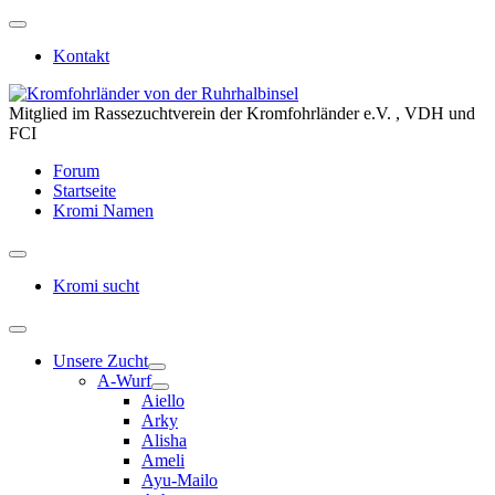
Kontakt
Mitglied im Rassezuchtverein der Kromfohrländer e.V. , VDH und
FCI
Forum
Startseite
Kromi Namen
Kromi sucht
Unsere Zucht
A-Wurf
Aiello
Arky
Alisha
Ameli
Ayu-Mailo