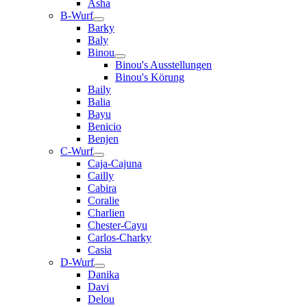
Asha
B-Wurf
Barky
Baly
Binou
Binou's Ausstellungen
Binou's Körung
Baily
Balia
Bayu
Benicio
Benjen
C-Wurf
Caja-Cajuna
Cailly
Cabira
Coralie
Charlien
Chester-Cayu
Carlos-Charky
Casia
D-Wurf
Danika
Davi
Delou