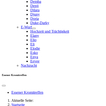
Demba
Denji
Dilara
Djuny
Doria
Duke-Darky
E-Wurf
Hochzeit und Trächtigkeit
Elany
Elio
Eli
Elodie
Esko
Enya
Eevee
Nachzucht
Essener Kromitreffen
Essener Kromitreffen
Aktuelle Seite:
Startseite