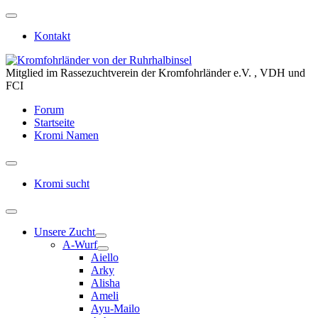
Kontakt
Mitglied im Rassezuchtverein der Kromfohrländer e.V. , VDH und
FCI
Forum
Startseite
Kromi Namen
Kromi sucht
Unsere Zucht
A-Wurf
Aiello
Arky
Alisha
Ameli
Ayu-Mailo